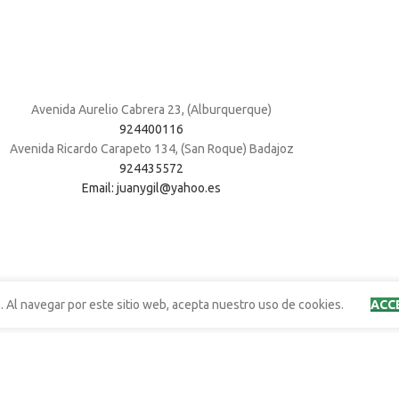
Avenida Aurelio Cabrera 23, (Alburquerque)
924400116
Avenida Ricardo Carapeto 134, (San Roque) Badajoz
924435572
Email: juanygil@yahoo.es
. Al navegar por este sitio web, acepta nuestro uso de cookies.
ACC