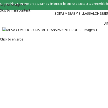
En Muebles Juani nos preocupamos de buscar lo que se adapta a tus necesidad
Skip to navigation
Skip to main content
SOFÁS
MESAS Y SILLAS
SALONES
SE
A
Click to enlarge