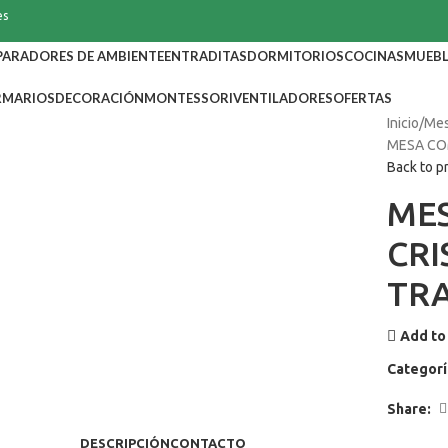
es
PARADORES DE AMBIENTE
ENTRADITAS
DORMITORIOS
COCINAS
MUEBL
RMARIOS
DECORACIÓN
MONTESSORI
VENTILADORES
OFERTAS
Inicio
Mes
MESA CO
Back to p
ME
CRI
TR
Add to 
Categorí
Share:
DESCRIPCIÓN
CONTACTO