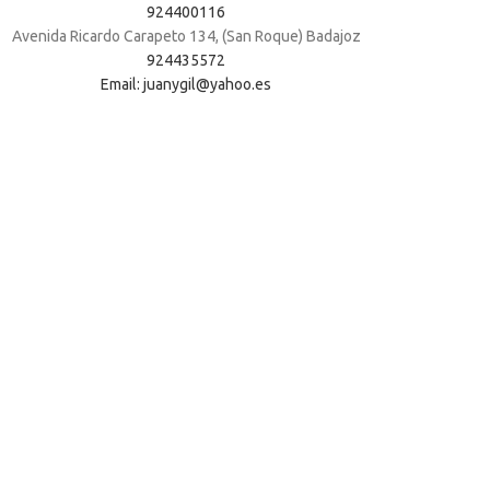
924400116
Avenida Ricardo Carapeto 134, (San Roque) Badajoz
924435572
Email: juanygil@yahoo.es