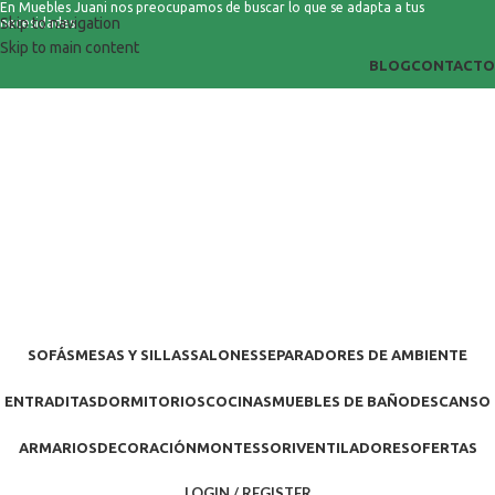
En Muebles Juani nos preocupamos de buscar lo que se adapta a tus
Skip to navigation
necesidades
Skip to main content
BLOG
CONTACTO
SOFÁS
MESAS Y SILLAS
SALONES
SEPARADORES DE AMBIENTE
ENTRADITAS
DORMITORIOS
COCINAS
MUEBLES DE BAÑO
DESCANSO
ARMARIOS
DECORACIÓN
MONTESSORI
VENTILADORES
OFERTAS
LOGIN / REGISTER