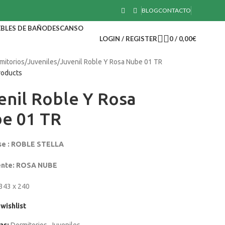
BLOG
CONTACTO
BLES DE BAÑO
DESCANSO
LOGIN / REGISTER
0
/
0,00
€
mitorios
Juveniles
Juvenil Roble Y Rosa Nube 01 TR
roducts
enil Roble Y Rosa
e 01 TR
se : ROBLE STELLA
ente: ROSA NUBE
343 x 240
wishlist