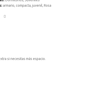
as:
Dormitorios
,
Juveniles
s:
armario
,
compacta
,
juvenil
,
Rosa
tra si necesitas más espacio.