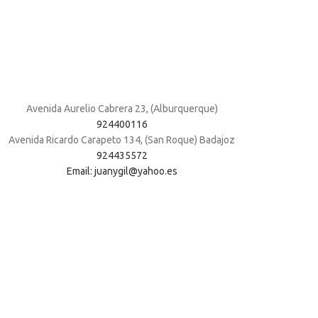
Avenida Aurelio Cabrera 23, (Alburquerque)
924400116
Avenida Ricardo Carapeto 134, (San Roque) Badajoz
924435572
Email: juanygil@yahoo.es