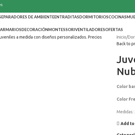
es
SEPARADORES DE AMBIENTE
ENTRADITAS
DORMITORIOS
COCINAS
MUE
ARMARIOS
DECORACIÓN
MONTESSORI
VENTILADORES
OFERTAS
Inicio
Dor
Back to p
Juv
Nub
Color ba
Color Fr
Medidas: 
Add to 