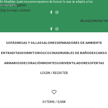
En Muebles Juani nos preocupamos de buscar lo que se adapta a tus
Skip to navigation
necesidades
Skip to main content
BLOG
CONTACTO
SOFÁS
MESAS Y SILLAS
SALONES
SEPARADORES DE AMBIENTE
ENTRADITAS
DORMITORIOS
COCINAS
MUEBLES DE BAÑO
DESCANSO
ARMARIOS
DECORACIÓN
MONTESSORI
VENTILADORES
OFERTAS
LOGIN / REGISTER
0
ITEMS
/
0,00
€