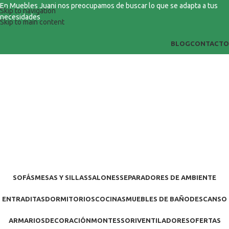
En Muebles Juani nos preocupamos de buscar lo que se adapta a tus
Skip to navigation
necesidades
Skip to main content
BLOG
CONTACTO
SOFÁS
MESAS Y SILLAS
SALONES
SEPARADORES DE AMBIENTE
ENTRADITAS
DORMITORIOS
COCINAS
MUEBLES DE BAÑO
DESCANSO
ARMARIOS
DECORACIÓN
MONTESSORI
VENTILADORES
OFERTAS