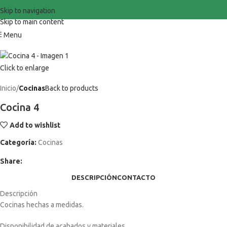
Skip to navigation
Skip to main content
Menu
Click to enlarge
Inicio
Cocinas
Back to products
Cocina 4
Add to wishlist
Categoría:
Cocinas
Share:
DESCRIPCIÓN
CONTACTO
Descripción
Cocinas hechas a medidas.
Disponibilidad de acabados y materiales.