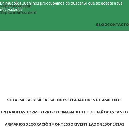
En Muebles Juani nos preocupamos de buscar lo que se adapta a tus
Skip to navigation
necesidades
Skip to main content
BLOG
CONTACTO
SOFÁS
MESAS Y SILLAS
SALONES
SEPARADORES DE AMBIENTE
ENTRADITAS
DORMITORIOS
COCINAS
MUEBLES DE BAÑO
DESCANSO
ARMARIOS
DECORACIÓN
MONTESSORI
VENTILADORES
OFERTAS