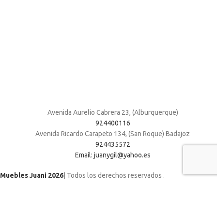
Avenida Aurelio Cabrera 23, (Alburquerque)
924400116
Avenida Ricardo Carapeto 134, (San Roque) Badajoz
924435572
Email: juanygil@yahoo.es
Muebles Juani 2026
| Todos los derechos reservados
.
Utilizamos cookies para mejorar su experiencia en nuestro sitio web. Al
navegar por este sitio web, acepta nuestro uso de cookies.
ACCEPT