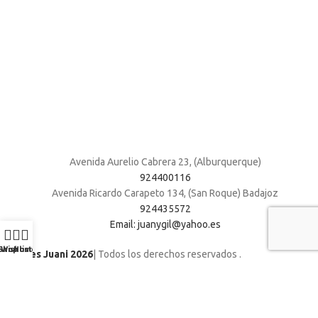
Avenida Aurelio Cabrera 23, (Alburquerque)
924400116
Avenida Ricardo Carapeto 134, (San Roque) Badajoz
924435572
Email: juanygil@yahoo.es
Shop
Wishlist
Home
Muebles Juani 2026
| Todos los derechos reservados
.