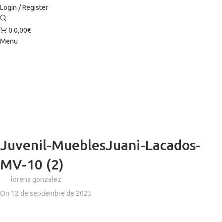
Login / Register
0
0,00
€
Menu
Juvenil-MueblesJuani-Lacados-
MV-10 (2)
lorena gonzalez
On 12 de septiembre de 2025