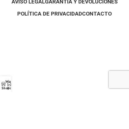
AVISO LEGAL
GARANTÍA Y DEVOLUCIONES
POLÍTICA DE PRIVACIDAD
CONTACTO
Wishlist
Shop
Home
Avenida Aurelio Cabrera 23, (Alburquerque)
924400116