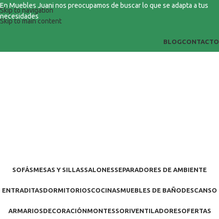
En Muebles Juani nos preocupamos de buscar lo que se adapta a tus
Skip to navigation
necesidades
Skip to main content
BLOG
CONTACTO
SOFÁS
MESAS Y SILLAS
SALONES
SEPARADORES DE AMBIENTE
ENTRADITAS
DORMITORIOS
COCINAS
MUEBLES DE BAÑO
DESCANSO
ARMARIOS
DECORACIÓN
MONTESSORI
VENTILADORES
OFERTAS