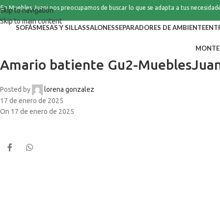
En Muebles Juani nos preocupamos de buscar lo que se adapta a tus necesidad
Skip to navigation
Skip to main content
SOFÁS
MESAS Y SILLAS
SALONES
SEPARADORES DE AMBIENTE
ENT
MONTE
Amario batiente Gu2-MueblesJuan
Posted by
lorena gonzalez
17 de enero de 2025
On 17 de enero de 2025