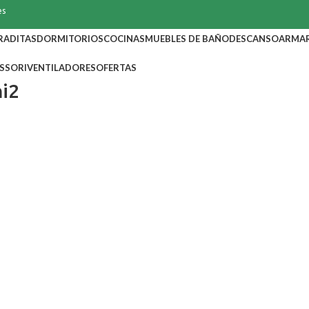
es
RADITAS
DORMITORIOS
COCINAS
MUEBLES DE BAÑO
DESCANSO
ARMA
SSORI
VENTILADORES
OFERTAS
i2