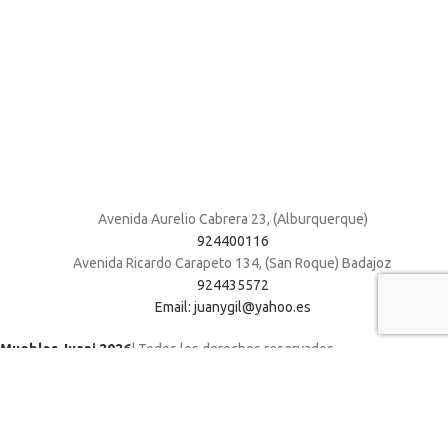
Avenida Aurelio Cabrera 23, (Alburquerque)
924400116
Avenida Ricardo Carapeto 134, (San Roque) Badajoz
924435572
Email: juanygil@yahoo.es
Muebles Juani 2026
| Todos los derechos reservados
.
Shop
Wishlist