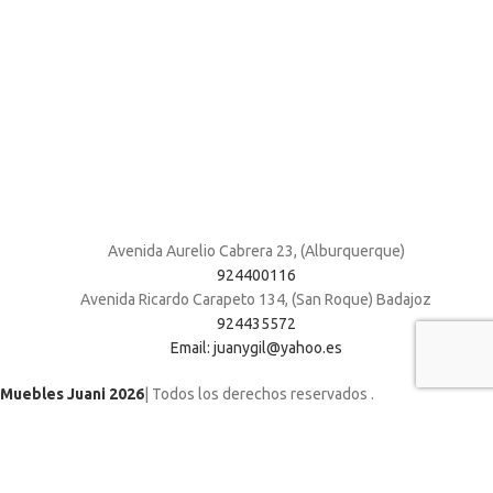
Avenida Aurelio Cabrera 23, (Alburquerque)
924400116
Avenida Ricardo Carapeto 134, (San Roque) Badajoz
924435572
Email: juanygil@yahoo.es
Muebles Juani 2026
| Todos los derechos reservados
.
Shop
Wishlist