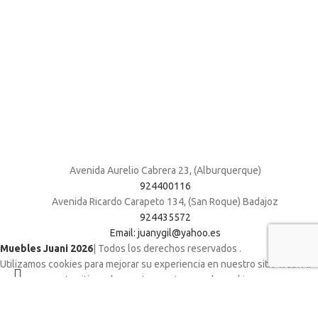
Avenida Aurelio Cabrera 23, (Alburquerque)
924400116
Avenida Ricardo Carapeto 134, (San Roque) Badajoz
924435572
Email: juanygil@yahoo.es
Muebles Juani 2026
| Todos los derechos reservados
.
Utilizamos cookies para mejorar su experiencia en nuestro sitio web. Al
navegar por este sitio web, acepta nuestro uso de cookies.
ACCEPT
Shop