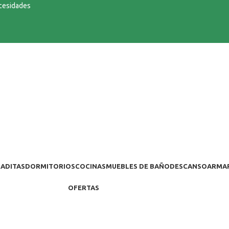
ecesidades
ADITAS
DORMITORIOS
COCINAS
MUEBLES DE BAÑO
DESCANSO
ARMA
OFERTAS