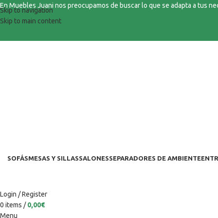
En Muebles Juani nos preocupamos de buscar lo que se adapta a tus n
Skip to navigation
Skip to main content
SOFÁS
MESAS Y SILLAS
SALONES
SEPARADORES DE AMBIENTE
ENTR
Login / Register
0
items
/
0,00
€
Menu