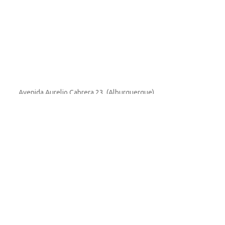
Avenida Aurelio Cabrera 23, (Alburquerque)
924400116
Avenida Ricardo Carapeto 134, (San Roque) Badajoz
924435572
Email: juanygil@yahoo.es
. Al navegar por este sitio web, acepta nuestro uso de cookies.
ACC